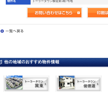
物件名
トーラータウン横堤第5期7号地