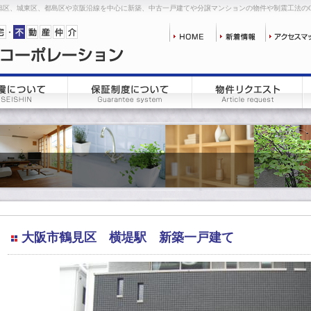
旭区、城東区、都島区や京阪沿線を中心に新築、中古一戸建てや分譲マンションの物件や制震工法の
大阪市鶴見区 横堤駅 新築一戸建て