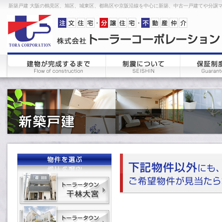
新築戸建 大阪の鶴見区、旭区、城東区、都島区や京阪沿線を中心に新築、中古一戸建てや分譲